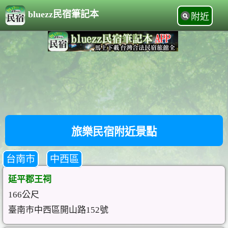
bluezz民宿筆記本
附近
旅樂民宿附近景點
台南市
中西區
延平郡王祠
166公尺
臺南市中西區開山路152號