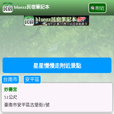
bluezz民宿筆記本
附近
星星慢慢走附近景點
台南市
安平區
妙壽宮
51公尺
臺南市安平區古堡街1號