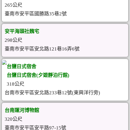
265公尺
臺南市安平區國勝路35巷2號
安平海頭社魏宅
298公尺
臺南市安平區安北路121巷16弄6號
台鹽日式宿舍
台鹽日式宿舍(夕遊靜泊行館)
318公尺
台南市安平區安北路233巷12號(東興洋行旁)
台南運河博物館
320公尺
臺南市安平區安平路97-15號