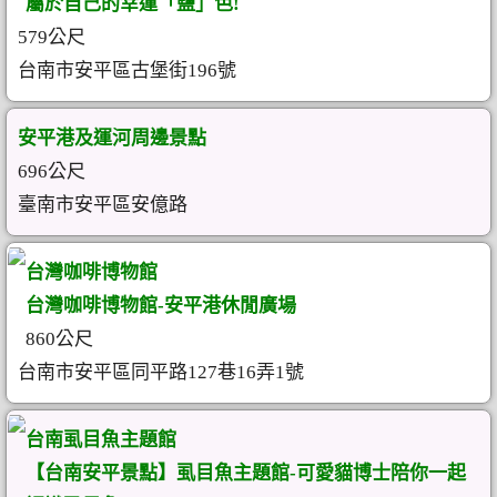
屬於自己的幸運「鹽」色!
579公尺
台南市安平區古堡街196號
安平港及運河周邊景點
696公尺
臺南市安平區安億路
台灣咖啡博物館
台灣咖啡博物館-安平港休閒廣場
860公尺
台南市安平區同平路127巷16弄1號
台南虱目魚主題館
【台南安平景點】虱目魚主題館-可愛貓博士陪你一起