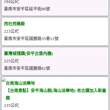
194公尺
臺南市安平區延平街86號
西社西㡣殿
223公尺
臺南市安平區國勝路35巷12號
臺灣城殘蹟(安平古堡內牆)
225公尺
臺南市安平區國勝路82號
台南海山派樂地
【台南景點】安平海山館(海山派樂地)-老古蹟加入新童
趣
235公尺