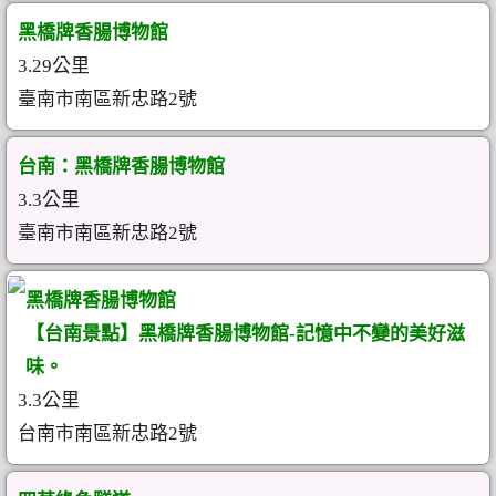
黑橋牌香腸博物館
3.29公里
臺南市南區新忠路2號
台南：黑橋牌香腸博物館
3.3公里
臺南市南區新忠路2號
黑橋牌香腸博物館
【台南景點】黑橋牌香腸博物館-記憶中不變的美好滋
味。
3.3公里
台南市南區新忠路2號