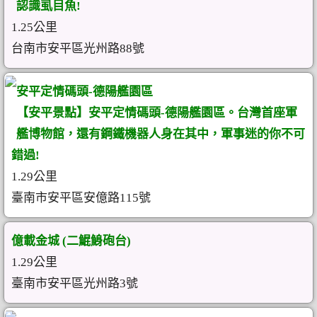
認識虱目魚!
1.25公里
台南市安平區光州路88號
安平定情碼頭-德陽艦園區
【安平景點】安平定情碼頭-德陽艦園區。台灣首座軍
艦博物館，還有鋼鐵機器人身在其中，軍事迷的你不可
錯過!
1.29公里
臺南市安平區安億路115號
億載金城 (二鯤鯓砲台)
1.29公里
臺南市安平區光州路3號