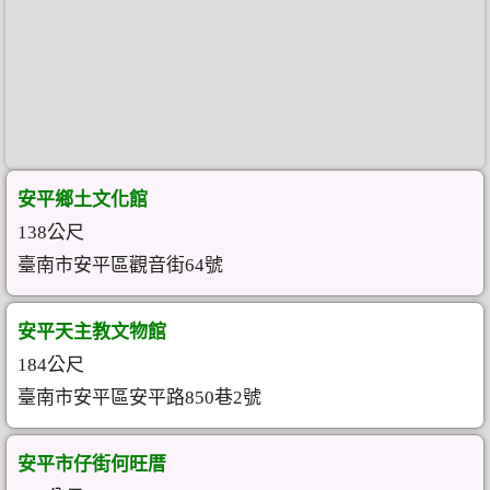
安平鄉土文化館
138公尺
臺南市安平區觀音街64號
安平天主教文物館
184公尺
臺南市安平區安平路850巷2號
安平市仔街何旺厝