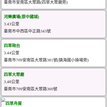
臺南市安南區大眾路(四草大眾廟旁)
河樂廣場(原中國城)
3.43公里
臺南市中西區中正路343號
四草砲台
3.44公里
臺南市709安南區大眾路381號(鎮海國小操場旁)
四草大眾廟
3.48公里
臺南市709安南區大眾路360號
四草舟屋