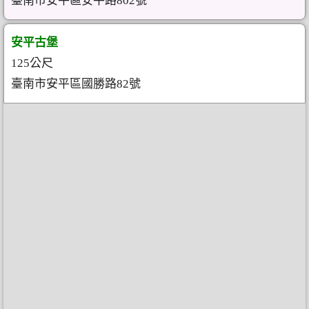
臺南市安平區安平路802號
安平古堡
125公尺
臺南市安平區國勝路82號