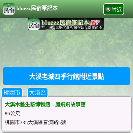
bluezz民宿筆記本
附近
大溪老城四季行館附近景點
桃園市
大溪區
大溪木藝生態博物館﹣鳳飛飛故事館
86公尺
桃園市335大溪區普濟路5號