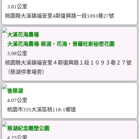
3.81公里
桃園縣大溪鎮福安里4鄰復興路一段1093巷27號
大溪花海農場
大溪花海農場-慈湖‧花海‧普羅旺斯秘密花園
3.98公里
桃園縣大溪鎮福安里４鄰復興路１段１０９３巷２７號
（慈湖停車場旁）
後慈湖
4.07公里
桃園市335大溪區桃118-1鄉道
慈湖紀念雕塑公園
4.25公里