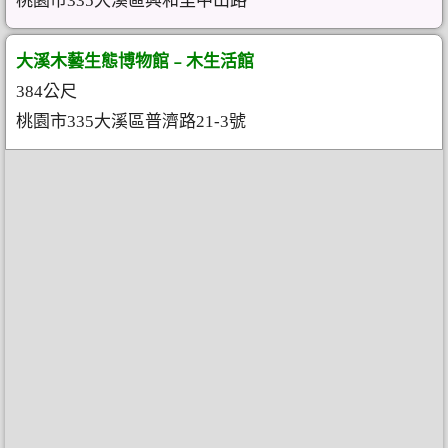
桃園市335大溪區興和里中山路
大溪木藝生態博物館﹣木生活館
384公尺
桃園市335大溪區普濟路21-3號