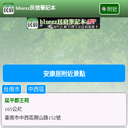
bluezz民宿筆記本
附近
安康居附近景點
台南市
中西區
延平郡王祠
165公尺
臺南市中西區開山路152號