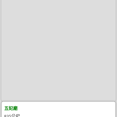
五妃廟
835公尺