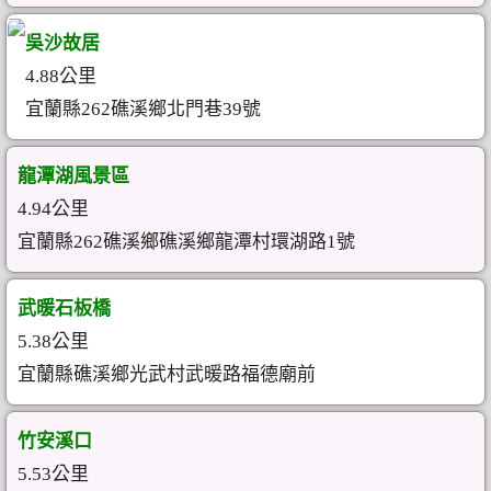
吳沙故居
4.88公里
宜蘭縣262礁溪鄉北門巷39號
龍潭湖風景區
4.94公里
宜蘭縣262礁溪鄉礁溪鄉龍潭村環湖路1號
武暖石板橋
5.38公里
宜蘭縣礁溪鄉光武村武暖路福德廟前
竹安溪口
5.53公里