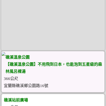
礁溪溫泉公園
【礁溪溫泉公園】不用飛到日本，也能泡到五星級的森
林風呂裸湯
366公尺
宜蘭縣礁溪鄉公園路16號
礁溪站前廣場