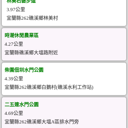
林美石磐步道
3.97公里
宜蘭縣262礁溪鄉林美村
時潮休閒農業區
4.27公里
宜蘭縣礁溪鄉大塭路附近
柴圍佃圳水門公園
4.39公里
宜蘭縣262礁溪鄉白鵝村(礁溪水利工作站)
二五連水門公園
4.69公里
宜蘭縣262礁溪鄉大塭A區排水門旁