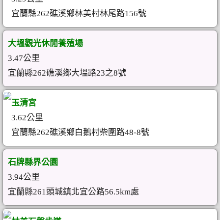
宜蘭縣262礁溪鄉林美村林尾路156號
大塭觀光休閒養殖場
3.47公里
宜蘭縣262礁溪鄉大塭路23之8號
玉清宮
3.62公里
宜蘭縣262礁溪鄉白鵝村柴圍路48-8號
石牌縣界公園
3.94公里
宜蘭縣261頭城鎮北宜公路56.5km處