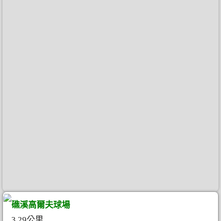
礁溪高爾夫球場
3.29公里