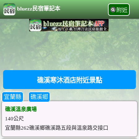
bluezz民宿筆記本
附近
礁溪寒沐酒店附近景點
宜蘭縣
礁溪鄉
礁溪溫泉廣場
140公尺
宜蘭縣262礁溪鄉礁溪路五段與溫泉路交接口