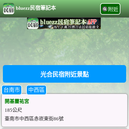
bluezz民宿筆記本
附近
光合民宿附近景點
台南市
中西區
開基靈祐宮
185公尺
臺南市中西區赤崁東街86號