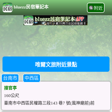
bluezz民宿筆記本
附近
唯爾文旅附近景點
台南市
中西區
接官亭
160公尺
臺南市中西區民權路三段143 巷7 號(風神廟前)前