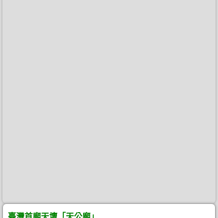
臺灣首廟天壇「天公廟」