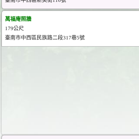
臺南市中西區新美街116號
萬福庵照牆
179公尺
臺南市中西區民族路二段317巷5號