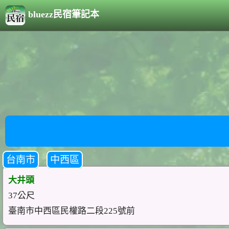
bluezz民宿筆記本
台南市
中西區
大井頭
37公尺
臺南市中西區民權路二段225號前