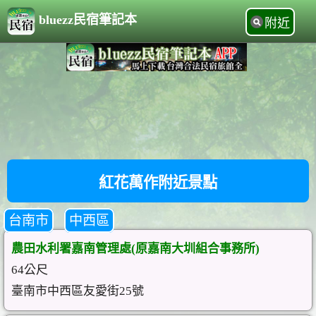
bluezz民宿筆記本
附近
紅花萬作附近景點
台南市
中西區
農田水利署嘉南管理處(原嘉南大圳組合事務所)
64公尺
臺南市中西區友愛街25號