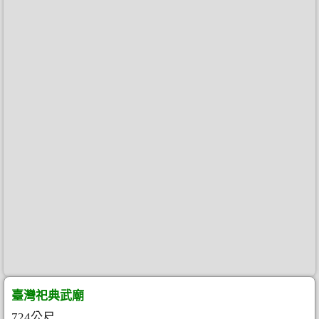
臺灣祀典武廟
724公尺