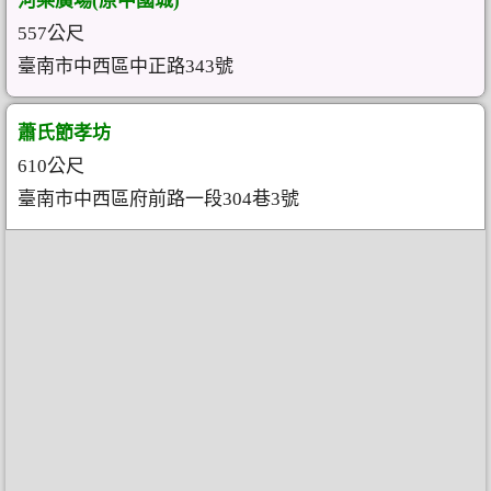
河樂廣場(原中國城)
557公尺
臺南市中西區中正路343號
蕭氏節孝坊
610公尺
臺南市中西區府前路一段304巷3號