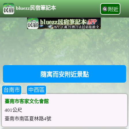
bluezz民宿筆記本
附近
隨寓而安附近景點
台南市
中西區
臺南市客家文化會館
401公尺
臺南市南區夏林路4號