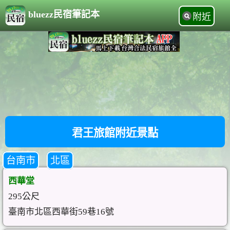
bluezz民宿筆記本
附近
君王旅館附近景點
台南市
北區
西華堂
295公尺
臺南市北區西華街59巷16號