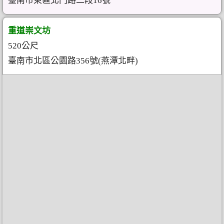
臺南市東區北門路二段16號
重道崇文坊
520公尺
臺南市北區公園路356號(燕潭北畔)