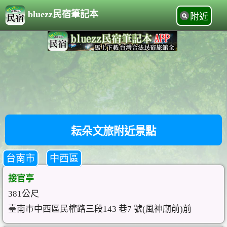
bluezz民宿筆記本
附近
耘朵文旅附近景點
台南市
中西區
接官亭
381公尺
臺南市中西區民權路三段143 巷7 號(風神廟前)前