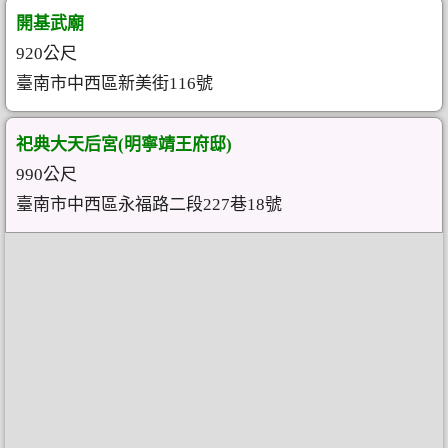
開基武廟
920公尺
臺南市中西區新美街116號
祀典大天后宮(明寧靖王府邸)
990公尺
臺南市中西區永福路二段227巷18號