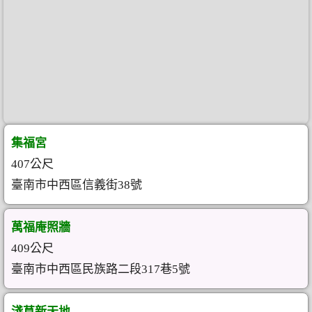
集福宮
407公尺
臺南市中西區信義街38號
萬福庵照牆
409公尺
臺南市中西區民族路二段317巷5號
淺草新天地