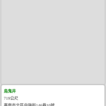
烏鬼井
719公尺
臺南市北區自強街146巷10號