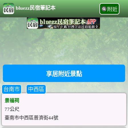
bluezz民宿筆記本
附近
享居附近景點
台南市
中西區
景福祠
77公尺
臺南市中西區普濟街44號