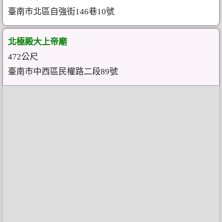
臺南市北區自強街146巷10號
北極殿大上帝廟
472公尺
臺南市中西區民權路二段89號