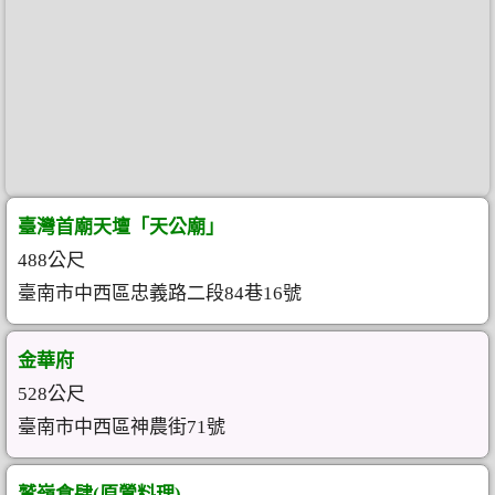
臺灣首廟天壇「天公廟」
488公尺
臺南市中西區忠義路二段84巷16號
金華府
528公尺
臺南市中西區神農街71號
鷲嶺食肆(原鶯料理)