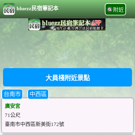
bluezz民宿筆記本
附近
大員棧附近景點
台南市
中西區
廣安宮
71公尺
臺南市中西區新美街172號