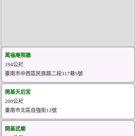
萬福庵照牆
194公尺
臺南市中西區民族路二段317巷5號
開基天后宮
200公尺
臺南市北區自強街12號
開基武廟