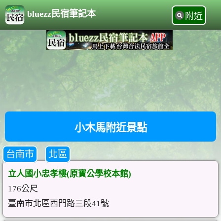
bluezz民宿筆記本
附近
小木馬附近景點
台南市
北區
立人國小忠孝樓(原寶公學校本館)
176公尺
臺南市北區西門路三段41號