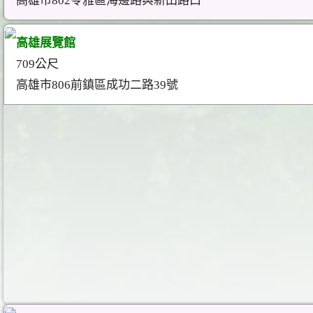
高雄市802苓雅區海邊路與新田路口
高雄展覽館
709公尺
高雄市806前鎮區成功二路39號