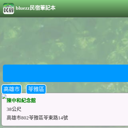
bluezz民宿筆記本
高雄市
苓雅區
陳中和紀念館
38公尺
高雄市802苓雅區苓東路14號