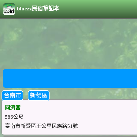
bluezz民宿筆記本
台南市
新營區
同濟宮
586公尺
臺南市新營區王公里民族路51號