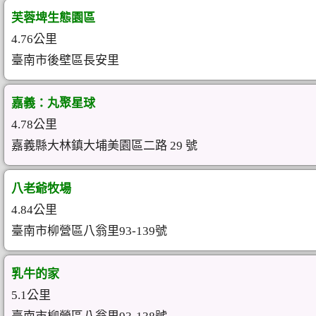
芙蓉埤生態園區
4.76公里
臺南市後壁區長安里
嘉義：丸聚星球
4.78公里
嘉義縣大林鎮大埔美園區二路 29 號
八老爺牧場
4.84公里
臺南市柳營區八翁里93-139號
乳牛的家
5.1公里