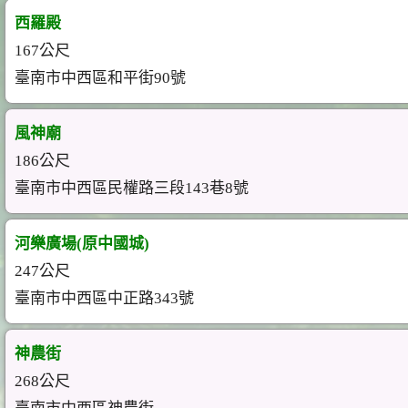
西羅殿
167公尺
臺南市中西區和平街90號
風神廟
186公尺
臺南市中西區民權路三段143巷8號
河樂廣場(原中國城)
247公尺
臺南市中西區中正路343號
神農街
268公尺