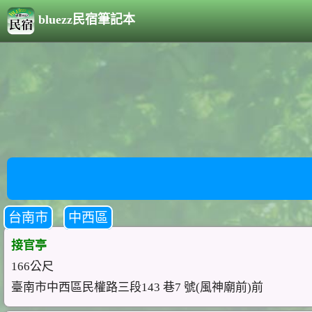
bluezz民宿筆記本
台南市
中西區
接官亭
166公尺
臺南市中西區民權路三段143 巷7 號(風神廟前)前