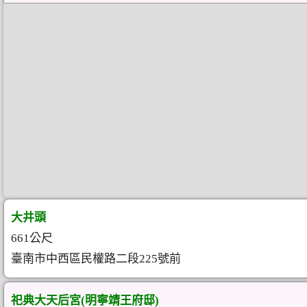
大井頭
661公尺
臺南市中西區民權路二段225號前
祀典大天后宮(明寧靖王府邸)