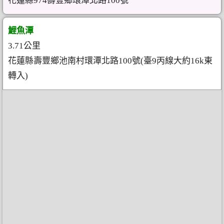
花蓮縣974壽豐鄉環潭北路100號
鯉魚潭
3.71公里
花蓮縣壽豐鄉池南村環潭北路100號(臺9丙線大約16k東
轉入)