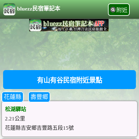
bluezz民宿筆記本
附近
有山有谷民宿附近景點
花蓮縣
壽豐鄉
松湖驛站
2.21公里
花蓮縣吉安鄉吉豐路五段15號