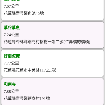
7.07公里
花蓮縣壽豐鄉魚池45號
慕谷慕魚
7.24公里
花蓮縣秀林鄉銅門村榕樹一鄰二號(仁壽橋的橋頭)
好樹涼糖
7.77公里
花蓮縣花蓮市中美路117之1號
和南寺
7.88公里
花蓮縣壽豐鄉鹽寮村191號