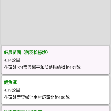
鈺展苗圃（落羽松秘境）
4.14公里
花蓮縣974壽豐鄉平和部落聯絡道路131號
鯉魚潭
4.19公里
花蓮縣壽豐鄉池南村環潭北路100號