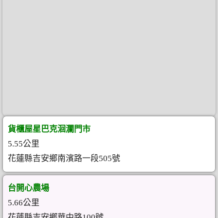
貨櫃屋星巴克洄瀾門市
5.55公里
花蓮縣吉安鄉南濱路一段505號
台開心農場
5.66公里
花蓮縣吉安鄉華中路100號