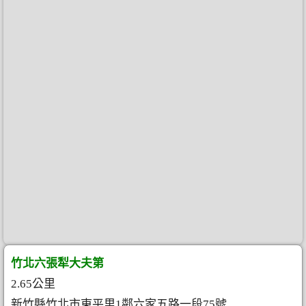
竹北六張犁大夫第
2.65公里
新竹縣竹北市東平里1鄰六家五路一段75號