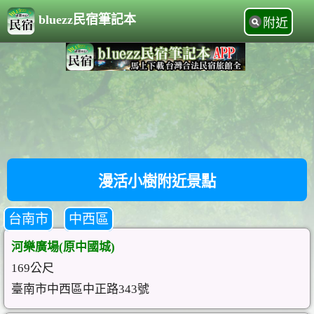
bluezz民宿筆記本
附近
漫活小樹附近景點
台南市
中西區
河樂廣場(原中國城)
169公尺
臺南市中西區中正路343號