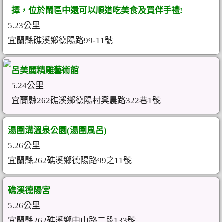
擇，位於鬧區中還可以順道吃美食及買伴手禮!
5.23公里
宜蘭縣礁溪鄉德陽路99-11號
呂美麗精雕藝術館
5.24公里
宜蘭縣262礁溪鄉德陽村興農路322巷1號
湯圍溝溫泉公園(湯圍風呂)
5.26公里
宜蘭縣262礁溪鄉德陽路99之11號
礁溪德陽宮
5.26公里
宜蘭縣262礁溪鄉中山路二段133號