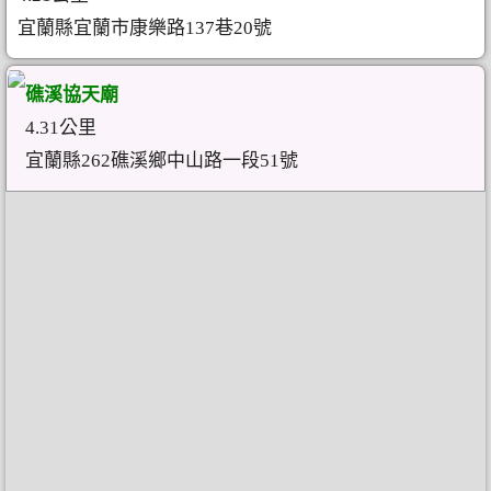
宜蘭縣宜蘭市康樂路137巷20號
礁溪協天廟
4.31公里
宜蘭縣262礁溪鄉中山路一段51號