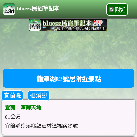
bluezz民宿筆記本
附近
龍潭湖82號居附近景點
宜蘭縣
礁溪鄉
宜蘭：潭酵天地
81公尺
宜蘭縣礁溪鄉龍潭村漳福路25號