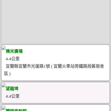
幾米廣場
4.4公里
宜蘭縣宜蘭市光復路1號 ( 宜蘭火車站旁鐵路局舊宿舍
區 )
望龍埤
4.4公里