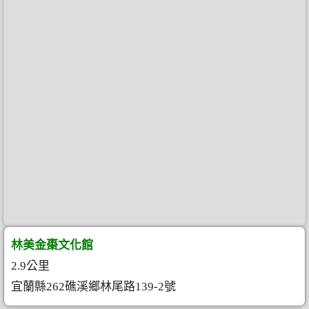
林美金棗文化館
2.9公里
宜蘭縣262礁溪鄉林尾路139-2號