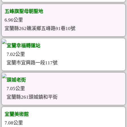
五峰旗聖母朝聖地
6.96公里
宜蘭縣262礁溪鄉五峰路91巷10號
宜蘭幸福轉運站
7.02公里
宜蘭市宜興路一段117號
頭城老街
7.05公里
宜蘭縣261頭城鎮和平街
宜蘭美術館
7.08公里