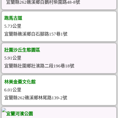
宜蘭縣262礁溪鄉白鵝村柴圍路48-8號
跑馬古道
5.73公里
宜蘭縣礁溪鄉白石腳路157巷1號
壯圍沙丘生態園區
5.91公里
宜蘭縣壯圍鄉壯濱路二段196巷18號
林美金棗文化館
6.01公里
宜蘭縣262礁溪鄉林尾路139-2號
宜蘭河濱公園