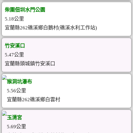
柴圍佃圳水門公園
5.18公里
宜蘭縣262礁溪鄉白鵝村(礁溪水利工作站)
竹安溪口
5.47公里
宜蘭縣頭城鎮竹安溪口
猴洞坑瀑布
5.56公里
宜蘭縣262礁溪鄉白雲村
玉清宮
5.69公里