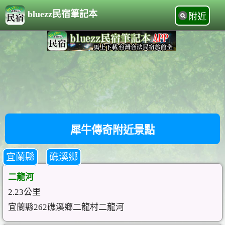
bluezz民宿筆記本
附近
犀牛傳奇附近景點
宜蘭縣
礁溪鄉
二龍河
2.23公里
宜蘭縣262礁溪鄉二龍村二龍河