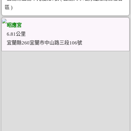
區 )
昭應宮
6.81公里
宜蘭縣260宜蘭市中山路三段106號