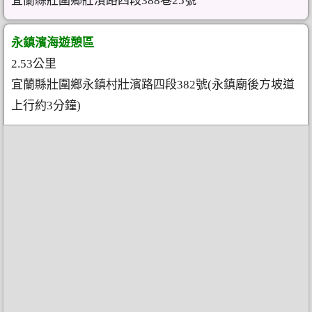
宜蘭縣壯圍鄉壯濱路四段388巷25號
永鎮濱海遊憩區
2.53公里
宜蘭縣壯圍鄉永鎮村壯濱路四段382號(永鎮廟後方坡道
上行約3分鐘)