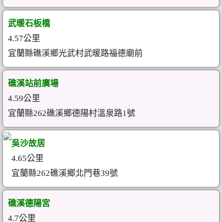
武暖石板橋
4.57公里
宜蘭縣礁溪鄉光武村武暖路福德廟前
礁溪站前廣場
4.59公里
宜蘭縣262礁溪鄉德陽村溫泉路1號
吳沙故居
4.65公里
宜蘭縣262礁溪鄉北門巷39號
礁溪德陽宮
4.7公里