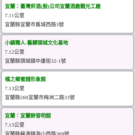
宜蘭：臺灣菸酒(股)公司宜蘭酒廠觀光工廠
7.11公里
宜蘭縣宜蘭市舊城西路3號
小鎮職人-藝驛頭城文化基地
7.12公里
宜蘭縣頭城鎮中庸街32-1號
橘之鄉蜜餞形象館
7.13公里
宜蘭縣260宜蘭市梅洲二路33號
宜蘭：宜蘭餅發明館
7.13公里
宜蘭縣蘇澳鎮海山西路369號