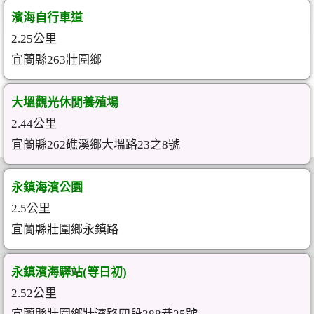
濱海自行車道
2.25公里
宜蘭縣263壯圍鄉
大塭觀光休閒養殖場
2.44公里
宜蘭縣262礁溪鄉大塭路23之8號
永鎮海濱公園
2.5公里
宜蘭縣壯圍鄉永鎮路
永鎮濱海驛站(等日初)
2.52公里