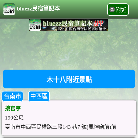
bluezz民宿筆記本
附近
木十八附近景點
台南市
中西區
接官亭
199公尺
臺南市中西區民權路三段143 巷7 號(風神廟前)前