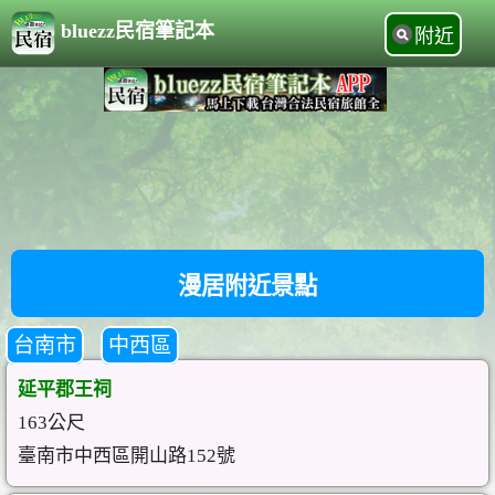
bluezz民宿筆記本
附近
漫居附近景點
台南市
中西區
延平郡王祠
163公尺
臺南市中西區開山路152號