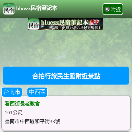
bluezz民宿筆記本
附近
合拍行旅民生館附近景點
台南市
中西區
看西街長老教會
191公尺
臺南市中西區和平街33號