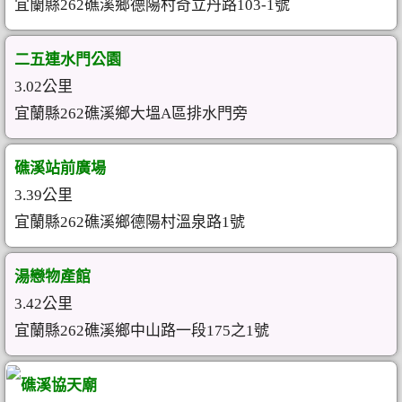
宜蘭縣262礁溪鄉德陽村奇立丹路103-1號
二五連水門公園
3.02公里
宜蘭縣262礁溪鄉大塭A區排水門旁
礁溪站前廣場
3.39公里
宜蘭縣262礁溪鄉德陽村溫泉路1號
湯戀物產館
3.42公里
宜蘭縣262礁溪鄉中山路一段175之1號
礁溪協天廟