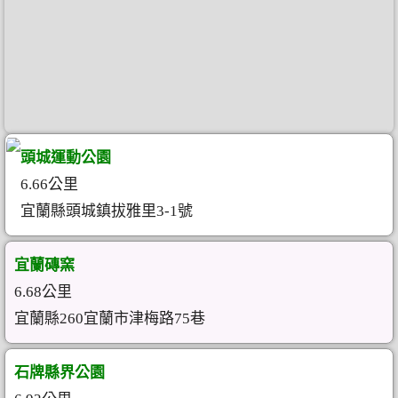
頭城運動公園
6.66公里
宜蘭縣頭城鎮拔雅里3-1號
宜蘭磚窯
6.68公里
宜蘭縣260宜蘭市津梅路75巷
石牌縣界公園