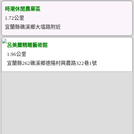
時潮休閒農業區
1.72公里
宜蘭縣礁溪鄉大塭路附近
呂美麗精雕藝術館
1.96公里
宜蘭縣262礁溪鄉德陽村興農路322巷1號