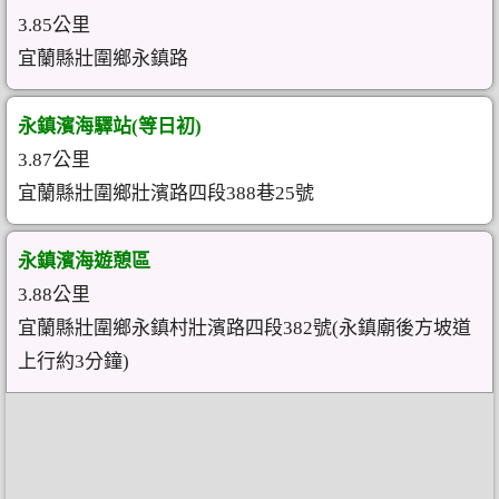
3.85公里
宜蘭縣壯圍鄉永鎮路
永鎮濱海驛站(等日初)
3.87公里
宜蘭縣壯圍鄉壯濱路四段388巷25號
永鎮濱海遊憩區
3.88公里
宜蘭縣壯圍鄉永鎮村壯濱路四段382號(永鎮廟後方坡道
上行約3分鐘)