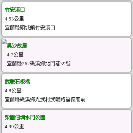
竹安溪口
4.53公里
宜蘭縣頭城鎮竹安溪口
吳沙故居
4.7公里
宜蘭縣262礁溪鄉北門巷39號
武暖石板橋
4.8公里
宜蘭縣礁溪鄉光武村武暖路福德廟前
柴圍佃圳水門公園
4.99公里