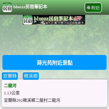
bluezz民宿筆記本
附近
蒔光苑附近景點
宜蘭縣
礁溪鄉
二龍河
1.13公里
宜蘭縣262礁溪鄉二龍村二龍河