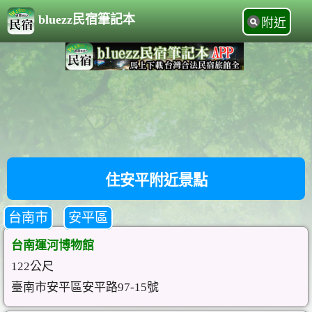
bluezz民宿筆記本
附近
住安平附近景點
台南市
安平區
台南運河博物館
122公尺
臺南市安平區安平路97-15號