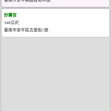
臺南市安平區觀音街64號
妙壽宮
348公尺
臺南市安平區古堡街1號