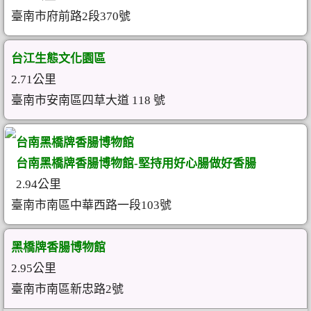
臺南市府前路2段370號
台江生態文化園區
2.71公里
臺南市安南區四草大道 118 號
台南黑橋牌香腸博物館
台南黑橋牌香腸博物館-堅持用好心腸做好香腸
2.94公里
臺南市南區中華西路一段103號
黑橋牌香腸博物館
2.95公里
臺南市南區新忠路2號