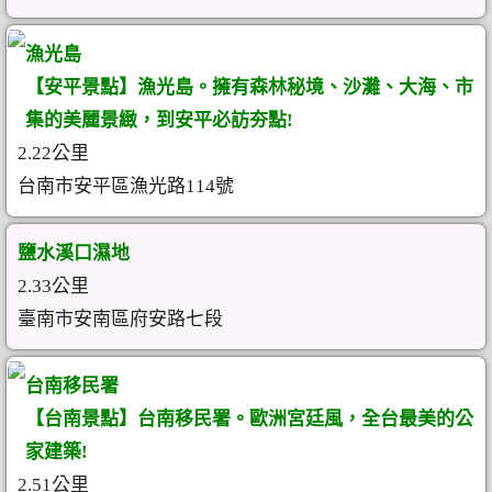
漁光島
【安平景點】漁光島。擁有森林秘境、沙灘、大海、市
集的美麗景緻，到安平必訪夯點!
2.22公里
台南市安平區漁光路114號
鹽水溪口濕地
2.33公里
臺南市安南區府安路七段
台南移民署
【台南景點】台南移民署。歐洲宮廷風，全台最美的公
家建築!
2.51公里