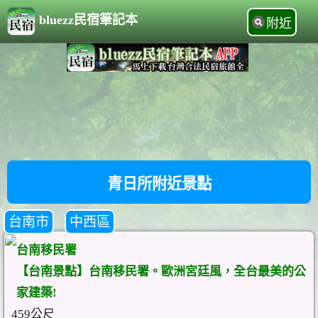
bluezz民宿筆記本
附近
青日所附近景點
台南市
中西區
台南移民署
【台南景點】台南移民署。歐洲宮廷風，全台最美的公
家建築!
459公尺