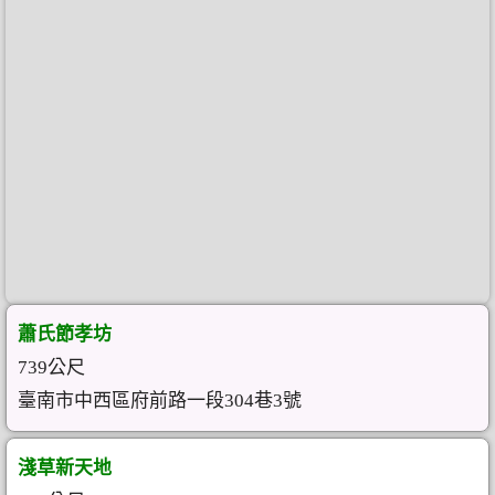
蕭氏節孝坊
739公尺
臺南市中西區府前路一段304巷3號
淺草新天地