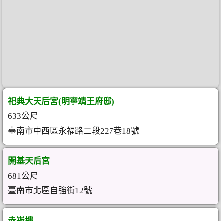
祀典大天后宮(明寧靖王府邸)
633公尺
臺南市中西區永福路二段227巷18號
開基天后宮
681公尺
臺南市北區自強街12號
赤崁樓