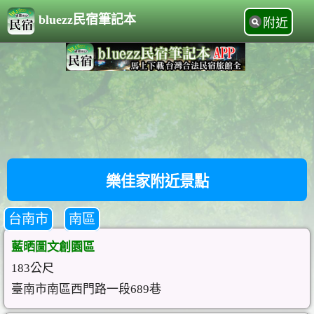
bluezz民宿筆記本
附近
樂佳家附近景點
台南市
南區
藍晒圖文創園區
183公尺
臺南市南區西門路一段689巷