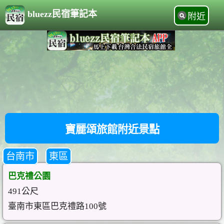
bluezz民宿筆記本
附近
寶麗頌旅館附近景點
台南市
東區
巴克禮公園
491公尺
臺南市東區巴克禮路100號