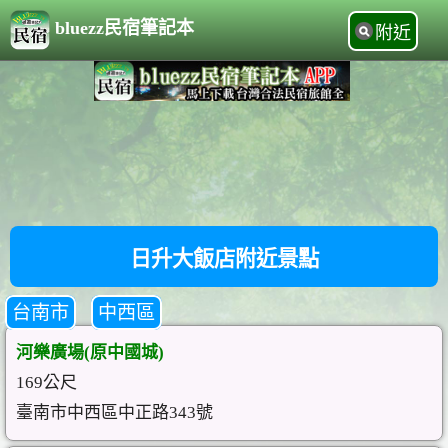
bluezz民宿筆記本
附近
日升大飯店附近景點
台南市
中西區
河樂廣場(原中國城)
169公尺
臺南市中西區中正路343號