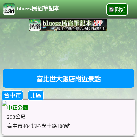
bluezz民宿筆記本
附近
富比世大飯店附近景點
台中市
北區
中正公園
298公尺
臺中市404北區學士路100號