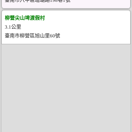
臺南市六甲區珊瑚路198巷1號
柳營尖山埤渡假村
3.1公里
臺南市柳營區旭山里60號