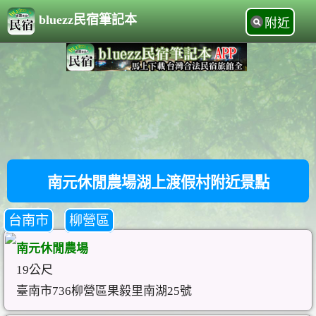
bluezz民宿筆記本
附近
南元休閒農場湖上渡假村附近景點
台南市
柳營區
南元休閒農場
19公尺
臺南市736柳營區果毅里南湖25號