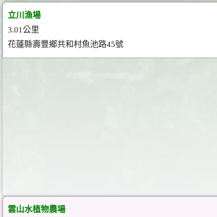
立川漁場
3.01公里
花蓮縣壽豐鄉共和村魚池路45號
雲山水植物農場