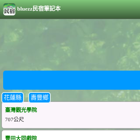
bluezz民宿筆記本
花蓮縣
壽豐鄉
臺灣觀光學院
707公尺
豐田大同戲院