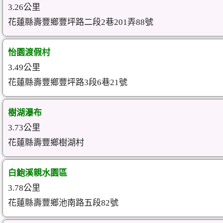
3.26公里
花蓮縣壽豐鄉豐坪路二段2巷201弄88號
怡園渡假村
3.49公里
花蓮縣壽豐鄉豐坪路3段6巷21號
樹湖瀑布
3.73公里
花蓮縣壽豐鄉樹湖村
白鮑溪親水園區
3.78公里
花蓮縣壽豐鄉池南路五段82號