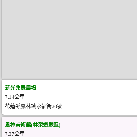
新光兆豐農場
7.14公里
花蓮縣鳳林鎮永福街20號
鳳林美術館(林榮遊憩區)
7.37公里