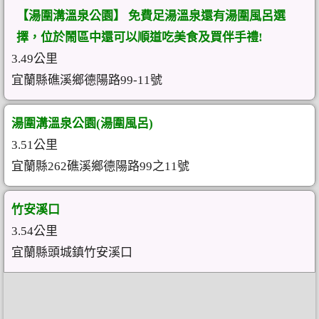
【湯圍溝溫泉公園】 免費足湯溫泉還有湯圍風呂選
擇，位於鬧區中還可以順道吃美食及買伴手禮!
3.49公里
宜蘭縣礁溪鄉德陽路99-11號
湯圍溝溫泉公園(湯圍風呂)
3.51公里
宜蘭縣262礁溪鄉德陽路99之11號
竹安溪口
3.54公里
宜蘭縣頭城鎮竹安溪口