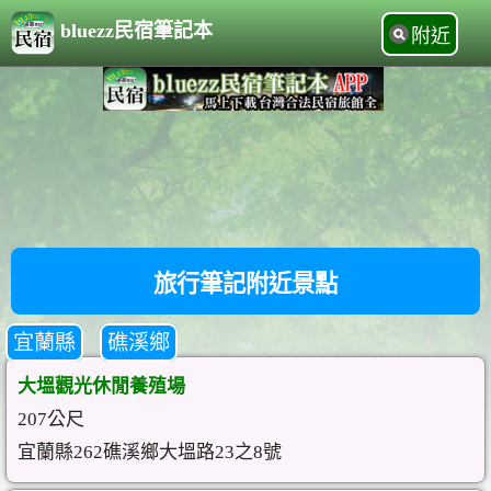
bluezz民宿筆記本
附近
旅行筆記附近景點
宜蘭縣
礁溪鄉
大塭觀光休閒養殖場
207公尺
宜蘭縣262礁溪鄉大塭路23之8號