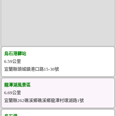
烏石港驛站
6.59公里
宜蘭縣頭城鎮港口路15-30號
龍潭湖風景區
6.69公里
宜蘭縣262礁溪鄉礁溪鄉龍潭村環湖路1號