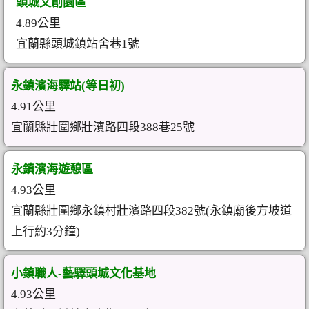
頭城文創園區
4.89公里
宜蘭縣頭城鎮站舍巷1號
永鎮濱海驛站(等日初)
4.91公里
宜蘭縣壯圍鄉壯濱路四段388巷25號
永鎮濱海遊憩區
4.93公里
宜蘭縣壯圍鄉永鎮村壯濱路四段382號(永鎮廟後方坡道
上行約3分鐘)
小鎮職人-藝驛頭城文化基地
4.93公里