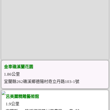
金車礁溪蘭花園
1.86公里
宜蘭縣262礁溪鄉德陽村奇立丹路103-1號
呂美麗精雕藝術館
1.9公里