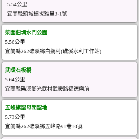
5.54公里
宜蘭縣頭城鎮拔雅里3-1號
柴圍佃圳水門公園
5.56公里
宜蘭縣262礁溪鄉白鵝村(礁溪水利工作站)
武暖石板橋
5.64公里
宜蘭縣礁溪鄉光武村武暖路福德廟前
五峰旗聖母朝聖地
5.73公里
宜蘭縣262礁溪鄉五峰路91巷10號