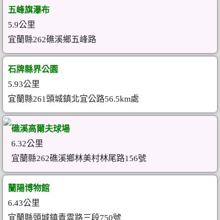
五峰旗瀑布
5.9公里
宜蘭縣262礁溪鄉五峰路
石牌縣界公園
5.93公里
宜蘭縣261頭城鎮北宜公路56.5km處
礁溪高爾夫球場
6.32公里
宜蘭縣262礁溪鄉林美村林尾路156號
蘭陽博物館
6.43公里
宜蘭縣頭城鎮青雲路三段750號