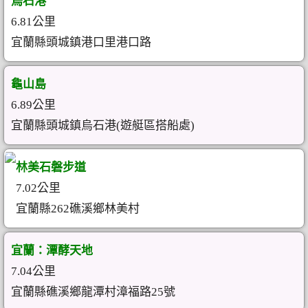
烏石港
6.81公里
宜蘭縣頭城鎮港口里港口路
龜山島
6.89公里
宜蘭縣頭城鎮烏石港(遊艇區搭船處)
林美石磐步道
7.02公里
宜蘭縣262礁溪鄉林美村
宜蘭：潭酵天地
7.04公里
宜蘭縣礁溪鄉龍潭村漳福路25號