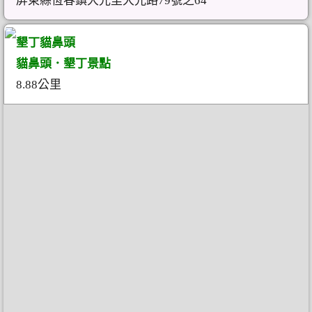
屏東縣恆春鎮大光里大光路79號之64
墾丁貓鼻頭
貓鼻頭．墾丁景點
8.88公里