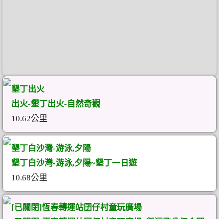
墾丁出火
出火-墾丁出火-自然奇觀
10.62公里
墾丁白沙灣-游泳,夕陽
墾丁白沙灣-游泳,夕陽~墾丁一日遊
10.68公里
[已關閉]恆春轉運站囝仔村童玩廣場