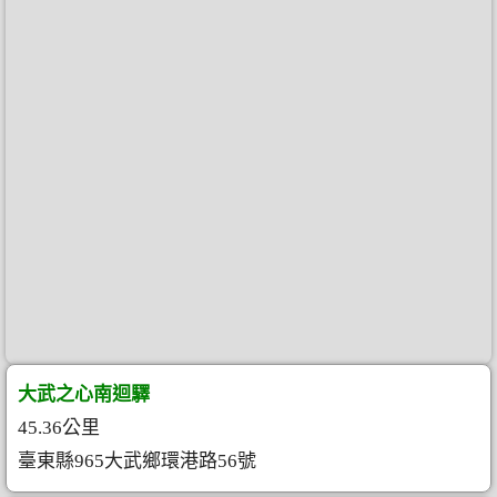
大武之心南迴驛
45.36公里
臺東縣965大武鄉環港路56號