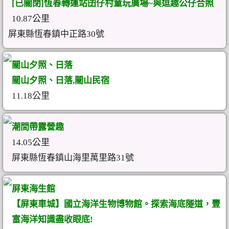
[已關閉]恆春轉運站囝仔村童玩廣場~與逗趣公仔合照
10.87公里
屏東縣恆春鎮中正路30號
關山夕照、日落
關山夕照、日落,關山民宿
11.18公里
潮間帶露營趣
14.05公里
屏東縣恆春鎮山海里萬里路31號
屏東海生館
【屏東車城】國立海洋生物博物館。探索海底隧道，豐
富海洋知識盡收眼底!