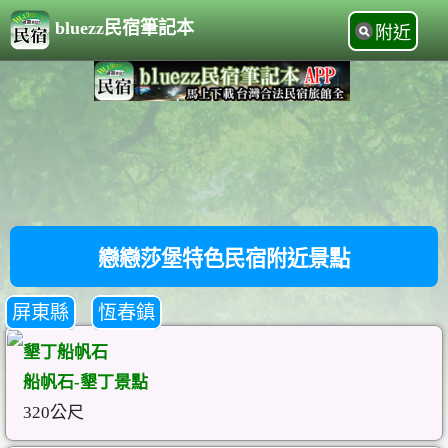
bluezz民宿筆記本
附近
戀戀莎堡特色民宿附近景點
屏東縣
恆春鎮
墾丁船帆石
船帆石-墾丁景點
320公尺