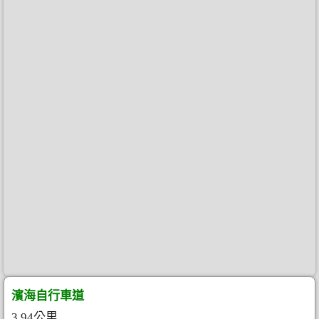
濱海自行車道
3.94公里