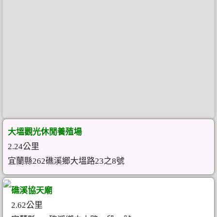
大塭觀光休閒養殖場
2.24公里
宜蘭縣262礁溪鄉大塭路23之8號
礁溪協天廟
2.62公里