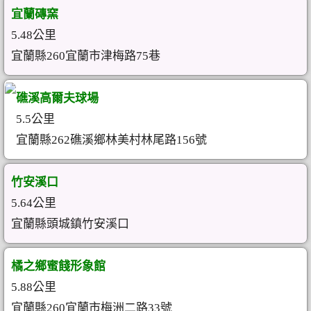
宜蘭磚窯
5.48公里
宜蘭縣260宜蘭市津梅路75巷
礁溪高爾夫球場
5.5公里
宜蘭縣262礁溪鄉林美村林尾路156號
竹安溪口
5.64公里
宜蘭縣頭城鎮竹安溪口
橘之鄉蜜餞形象館
5.88公里
宜蘭縣260宜蘭市梅洲二路33號