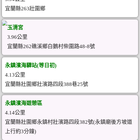
宜蘭縣263壯圍鄉
玉清宮
3.96公里
宜蘭縣262礁溪鄉白鵝村柴圍路48-8號
永鎮濱海驛站(等日初)
4.13公里
宜蘭縣壯圍鄉壯濱路四段388巷25號
永鎮濱海遊憩區
4.14公里
宜蘭縣壯圍鄉永鎮村壯濱路四段382號(永鎮廟後方坡道
上行約3分鐘)