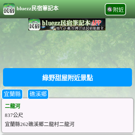
bluezz民宿筆記本
附近
綠野甜屋附近景點
宜蘭縣
礁溪鄉
二龍河
837公尺
宜蘭縣262礁溪鄉二龍村二龍河