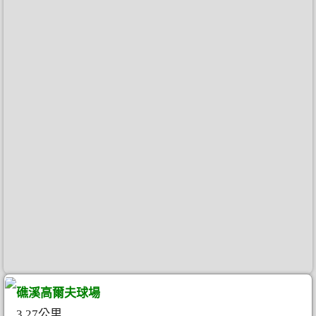
礁溪高爾夫球場
3.27公里