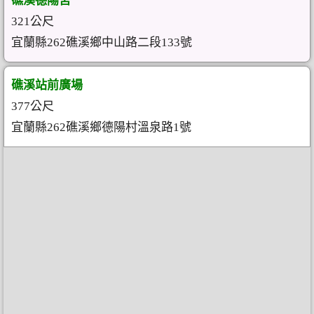
礁溪德陽宮
321公尺
宜蘭縣262礁溪鄉中山路二段133號
礁溪站前廣場
377公尺
宜蘭縣262礁溪鄉德陽村溫泉路1號