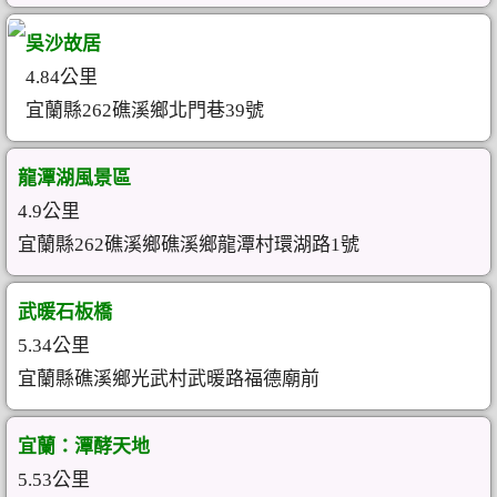
吳沙故居
4.84公里
宜蘭縣262礁溪鄉北門巷39號
龍潭湖風景區
4.9公里
宜蘭縣262礁溪鄉礁溪鄉龍潭村環湖路1號
武暖石板橋
5.34公里
宜蘭縣礁溪鄉光武村武暖路福德廟前
宜蘭：潭酵天地
5.53公里