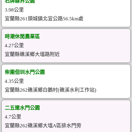
石牌縣界公園
3.98公里
宜蘭縣261頭城鎮北宜公路56.5km處
時潮休閒農業區
4.27公里
宜蘭縣礁溪鄉大塭路附近
柴圍佃圳水門公園
4.35公里
宜蘭縣262礁溪鄉白鵝村(礁溪水利工作站)
二五連水門公園
4.7公里
宜蘭縣262礁溪鄉大塭A區排水門旁