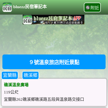
bluezz民宿筆記本
附近
９號溫泉旅店附近景點
宜蘭縣
礁溪鄉
礁溪溫泉廣場
119公尺
宜蘭縣262礁溪鄉礁溪路五段與溫泉路交接口