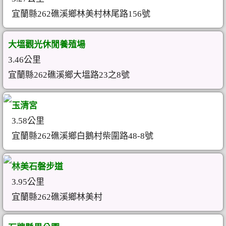
宜蘭縣262礁溪鄉林美村林尾路156號
大塭觀光休閒養殖場
3.46公里
宜蘭縣262礁溪鄉大塭路23之8號
玉清宮
3.58公里
宜蘭縣262礁溪鄉白鵝村柴圍路48-8號
林美石磐步道
3.95公里
宜蘭縣262礁溪鄉林美村