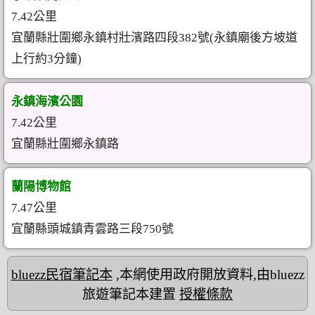
7.42公里
宜蘭縣壯圍鄉永鎮村壯濱路四段382號(永鎮廟後方坡道
上行約3分鐘)
永鎮海濱公園
7.42公里
宜蘭縣壯圍鄉永鎮路
蘭陽博物館
7.47公里
宜蘭縣頭城鎮青雲路三段750號
bluezz民宿筆記本
,本網使用政府開放資料,由bluezz
旅遊筆記本建置
授權條款