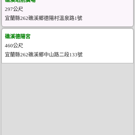
礁溪站前廣場
297公尺
宜蘭縣262礁溪鄉德陽村溫泉路1號
礁溪德陽宮
460公尺
宜蘭縣262礁溪鄉中山路二段133號