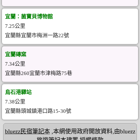
宜蘭：菌寶貝博物館
7.25公里
宜蘭縣宜蘭市梅洲一路22號
宜蘭磚窯
7.34公里
宜蘭縣260宜蘭市津梅路75巷
烏石港驛站
7.38公里
宜蘭縣頭城鎮港口路15-30號
bluezz民宿筆記本
,本網使用政府開放資料,由bluezz