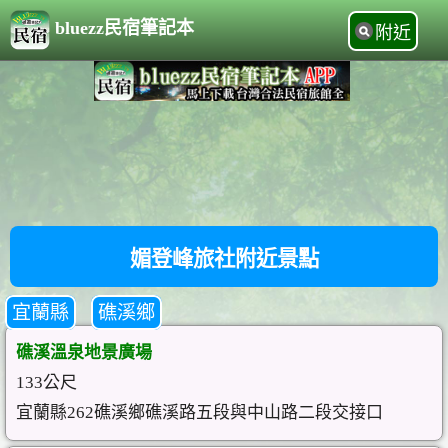
bluezz民宿筆記本
附近
媚登峰旅社附近景點
宜蘭縣
礁溪鄉
礁溪溫泉地景廣場
133公尺
宜蘭縣262礁溪鄉礁溪路五段與中山路二段交接口