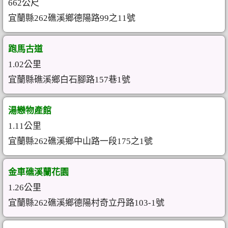
662公尺
宜蘭縣262礁溪鄉德陽路99之11號
跑馬古道
1.02公里
宜蘭縣礁溪鄉白石腳路157巷1號
湯戀物產館
1.11公里
宜蘭縣262礁溪鄉中山路一段175之1號
金車礁溪蘭花園
1.26公里
宜蘭縣262礁溪鄉德陽村奇立丹路103-1號