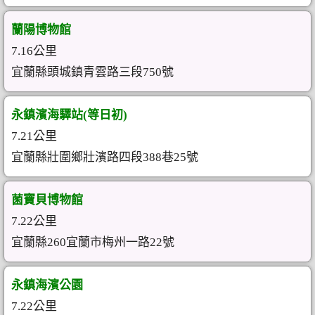
蘭陽博物館
7.16公里
宜蘭縣頭城鎮青雲路三段750號
永鎮濱海驛站(等日初)
7.21公里
宜蘭縣壯圍鄉壯濱路四段388巷25號
菌寶貝博物館
7.22公里
宜蘭縣260宜蘭市梅州一路22號
永鎮海濱公園
7.22公里