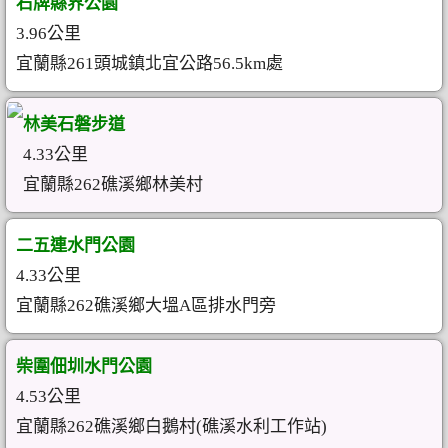
石牌縣界公園
3.96公里
宜蘭縣261頭城鎮北宜公路56.5km處
林美石磐步道
4.33公里
宜蘭縣262礁溪鄉林美村
二五連水門公園
4.33公里
宜蘭縣262礁溪鄉大塭A區排水門旁
柴圍佃圳水門公園
4.53公里
宜蘭縣262礁溪鄉白鵝村(礁溪水利工作站)