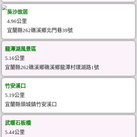
吳沙故居
4.96公里
宜蘭縣262礁溪鄉北門巷39號
龍潭湖風景區
5.16公里
宜蘭縣262礁溪鄉礁溪鄉龍潭村環湖路1號
竹安溪口
5.19公里
宜蘭縣頭城鎮竹安溪口
武暖石板橋
5.44公里