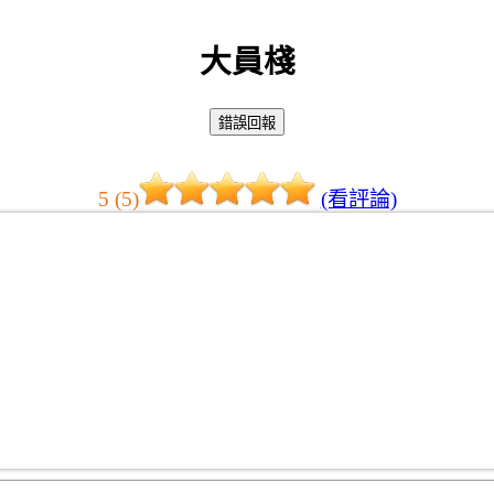
大員棧
5 (5)
(看評論)