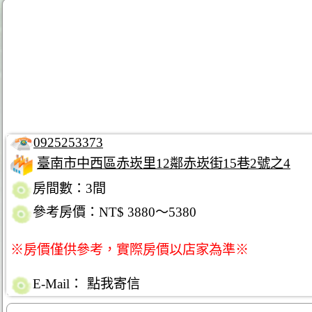
0925253373
臺南市中西區赤崁里12鄰赤崁街15巷2號之4
房間數：3間
參考房價：NT$ 3880～5380
※房價僅供參考，實際房價以店家為準※
E-Mail：
點我寄信