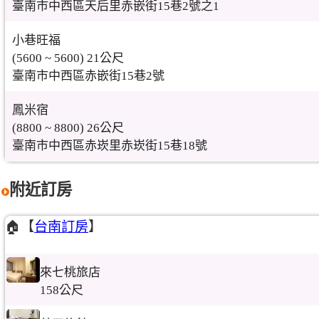
臺南市中西區天后里赤嵌街15巷2號之1
小巷旺福
(5600 ~ 5600) 21公尺
臺南市中西區赤嵌街15巷2號
鳳米宿
(8800 ~ 8800) 26公尺
臺南市中西區赤崁里赤崁街15巷18號
附近訂房
🏠【
台南訂房
】
來七桃旅店
158公尺