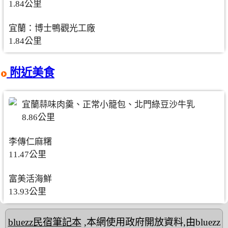
1.84公里
宜蘭：博士鴨觀光工廠
1.84公里
附近美食
宜蘭蒜味肉羹、正常小籠包、北門綠豆沙牛乳
8.86公里
李傳仁麻糬
11.47公里
富美活海鮮
13.93公里
bluezz民宿筆記本
,本網使用政府開放資料,由bluezz