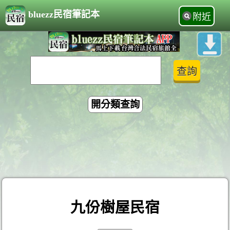
bluezz民宿筆記本
附近
開分類查詢
九份樹屋民宿