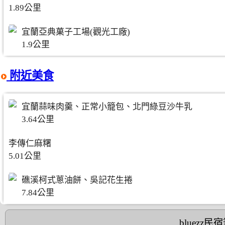
1.89公里
宜蘭亞典菓子工場(觀光工廠)
1.9公里
附近美食
宜蘭蒜味肉羹、正常小籠包、北門綠豆沙牛乳
3.64公里
李傳仁麻糬
5.01公里
礁溪柯式蔥油餅、吳記花生捲
7.84公里
bluezz