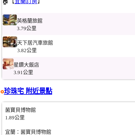
🏠【
宜蘭訂房
】
英格蘭旅館
3.79公里
天下居汽車旅館
3.82公里
星鑽大飯店
3.91公里
珍珠宅 附近景點
菌寶貝博物館
1.89公里
宜蘭：菌寶貝博物館