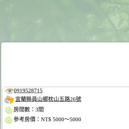
0919528715
宜蘭縣員山鄉枕山五路26號
房間數：3間
參考房價：NT$ 5000～5000