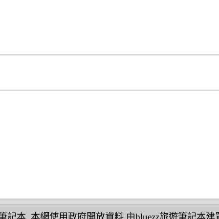
民宿筆記本
,本網使用政府開放資料,由bluezz旅遊筆記本建