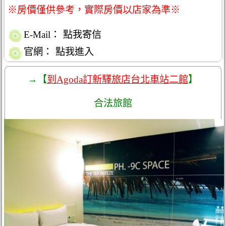
※房價僅供參考，實際房價以店家為準※
E-Mail：
點我寄信
官網：
點我進入
→【
到Agoda訂新驛旅店台北車站二館
】
合法旅館