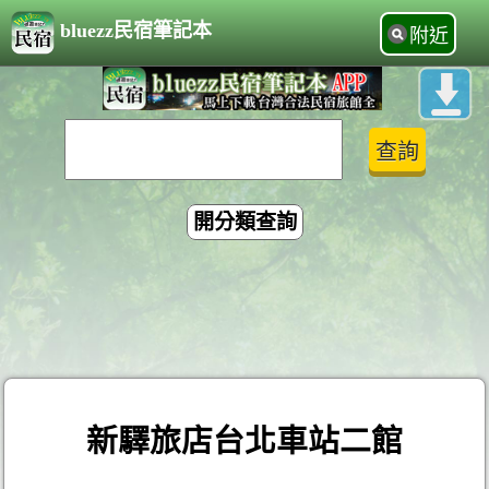
bluezz民宿筆記本
附近
開分類查詢
新驛旅店台北車站二館